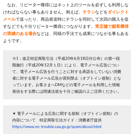
なお、リピーター獲得にはネット上のツールを必ずしも利用しな
ければならない事もありません。例えば、
チラシ
などを
ダイレクト
メール
で送ったり、商品発送時にチラシを同封して次回の購入を促
すなどでも十分リピーター獲得につながります。
実店舗で顧客獲得
の実績のある場合
などは、同様の手法でも成果につながる事もある
ようです。
※1：改正特定商取引法（平成20年6月18日付公布）の第一段
階施行（平成20年12月１日）により、電子メール広告につい
て、電子メール広告を行うことに対する承諾をしていない消費
者に対する電子メール広告が原則禁止（オプトイン規制）とな
っています。お客さまへDMなどの電子メールを利用した情報
発信をする際には関連法規を十分ご確認の上ご活用ください。
▼ 電子メールによる広告に関する規制（オプトイン規制）の
内容について 特定商取引法ガイド：消費者庁提供
https://www.no-trouble.caa.go.jp/spam/about.html