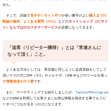
せん。
そこで、詳細で
見やすいサイト作り
や使い勝手のよい
購入までの
動線の確保
、
よくある質問（FAQ）
などの
ネットショップ（ECサイ
ト）
ならではのカスタマーサービス
が必要になってきます。
「追客（リピーター獲得）」とは「常連さんに
なって頂く」こと。
よくある方法としては、実店舗と同じように会員登録をしてして
頂いてその方にDM（※1）やメルマガ、LINE＠などのツールを使っ
て
情報発信を行う事
です。
また、マーケティングでも紹介しましたが、
Twitter
や
Instagram
などのSNSを利用してお客さまにお得な情報を発信する事でもリピ
ーターにつながるきっかけになります。