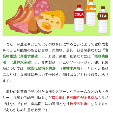
また、関連法令としてはその物を口にすることによって健康危害
を与える可能性のある飲食物、添加物、器具、容器包装などは
「食
品衛生法（厚生労働省）」
、野菜、果物、豆類などには
「
植物防疫
法 （農林水産省）」
、食肉製品（ハムやソーセージ）、卵、乳製
品については
「家畜伝染病予防法 （農林水産省）」
といった商品
により様々な法律に基づいて手続き、届け出なども行う必要があり
ます。
海外の骨董市で見つけた食器やスプーンやフォームなどのカトラ
リー、風船や乳幼児用玩具など
口に触れる可能性がある商品
も食品
ではないですが、食品衛生法の適用となり
検疫の対象
になりますの
であらかじめ注意が必要です。