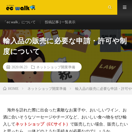
「ec walk」について
投稿記事 | 一覧表示
輸入品の販売に必要な申請・許可や制
度について
2020.06.23
ネットショップ開業準備
ネットショップ開業準備
輸入品の販売に必要な申請・許可や
HOME
海外を訪れた際に出会った素敵なお菓子や、おいしいワイン、お
酒に合いそうなソーセージやチーズなど、おいしい食べ物をぜひ輸
入して
ネットショップ（ECサイト）
で販売したい場合、販売したい
と思ったら、一体どのような手続きが必要なのでしょうか。