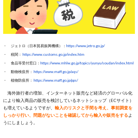
ジェトロ（日本貿易振興機構）：
https://www.jetro.go.jp/
税関：
https://www.customs.go.jp/index.htm
食品等受付窓口：
https://www.mhlw.go.jp/topics/yunyu/soudan/index.html
動物検疫所：
https://www.maff.go.jp/aqs/
植物防疫所：
https://www.maff.go.jp/pps/
海外旅行者の増加、インターネット販売など経済のグローバル化
により輸入商品の販売を検討しているネットショップ（ECサイト）
も増えているようですが、
輸入のリスクと手間を考え、事前調査を
しっかり行い、問題がないことを確認してから輸入や販売をする
よ
うにしましょう。