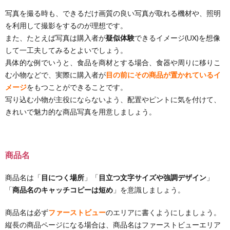
写真を撮る時も、できるだけ画質の良い写真が取れる機材や、照明
を利用して撮影をするのが理想です。
また、たとえば写真は購入者が
疑似体験
できるイメージ(UX)を想像
して一工夫してみるとよいでしょう。
具体的な例でいうと、食品を商材とする場合、食器や周りに移りこ
む小物などで、実際に購入者が
目の前にその商品が置かれているイ
メージ
をもつことができることです。
写り込む小物が主役にならないよう、配置やピントに気を付けて、
きれいで魅力的な商品写真を用意しましょう。
商品名
商品名は「
目につく場所
」「
目立つ文字サイズや強調デザイン
」
「
商品名のキャッチコピーは短め
」を意識しましょう。
商品名は必ず
ファーストビュー
のエリアに書くようにしましょう。
縦長の商品ページになる場合は、商品名はファーストビューエリア