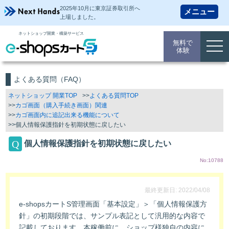
2025年10月に東京証券取引所
へ
上場しました。
ネットショップ開業・構築サービス
無料で
togg
体験
navi
よくある質問（FAQ）
ネットショップ 開業TOP
よくある質問TOP
カゴ画面（購入手続き画面）関連
カゴ画面内に追記出来る機能について
個人情報保護指針を初期状態に戻したい
個人情報保護指針を初期状態に戻したい
No:10788
最終更新日: 2022/04/08
e-shopsカートS管理画面「基本設定」＞「個人情報保護方
針」の初期段階では、サンプル表記として汎用的な内容で
記載しております。本稼働前に、ショップ様独自の内容に