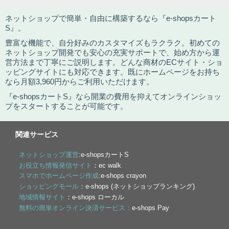
ネットショップで簡単・自由に構築するなら『e-shopsカート
S』。
豊富な機能で、自分好みのカスタマイズもラクラク。初めての
ネットショップ開発でも安心の充実サポートで、始め方から運
営方法まで丁寧にご説明します。どんな商材のECサイト・ショ
ッピングサイトにも対応できます。既にホームページをお持ち
なら月額3,960円からご利用いただけます。
『e-shopsカートS』なら開業の費用を抑えてオンラインショッ
プをスタートすることが可能です。
関連サービス
ネットショップ運営
:e-shopsカートS
お役立ち情報発信サイト
：ec walk
スマホでホームページ作成
:e-shops crayon
ショッピングモール
：e-shops (ネットショップランキング)
地域情報サイト
：e-shops ローカル
無料の簡単オンライン決済サービス：
e-shops Pay