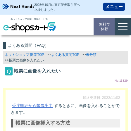
2025年10月に東京証券取引所
へ
上場しました。
ネットショップ開業・構築サービス
無料で
togg
体験
navi
よくある質問（FAQ）
ネットショップ 開業TOP
よくある質問TOP
未分類
帳票に画像を入れたい
帳票に画像を入れたい
No:11329
最終更新日: 2022/11/02
受注明細から帳票出力
するときに、画像を入れることがで
きます。
帳票に画像挿入する方法