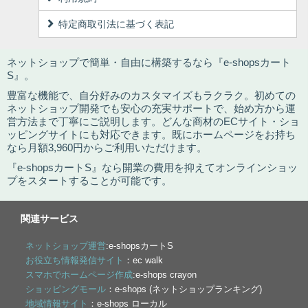
特定商取引法に基づく表記
ネットショップで簡単・自由に構築するなら『e-shopsカート
S』。
豊富な機能で、自分好みのカスタマイズもラクラク。初めての
ネットショップ開発でも安心の充実サポートで、始め方から運
営方法まで丁寧にご説明します。どんな商材のECサイト・ショ
ッピングサイトにも対応できます。既にホームページをお持ち
なら月額3,960円からご利用いただけます。
『e-shopsカートS』なら開業の費用を抑えてオンラインショッ
プをスタートすることが可能です。
関連サービス
ネットショップ運営
:e-shopsカートS
お役立ち情報発信サイト
：ec walk
スマホでホームページ作成
:e-shops crayon
ショッピングモール
：e-shops (ネットショップランキング)
地域情報サイト
：e-shops ローカル