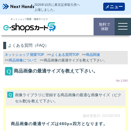
2025年10月に東京証券取引所
へ
上場しました。
ネットショップ開業・構築サービス
無料で
togg
体験
navi
よくある質問（FAQ）
ネットショップ 開業TOP
よくある質問TOP
商品関連
商品画像について
商品画像の最適サイズを教えて下さい。
商品画像の最適サイズを教えて下さい。
No:1280
画像ライブラリに登録する商品画像の最適な画像サイズ（ピク
セル数)を教えて下さい。
最終更新日: 2024/07/03
商品画像の最適サイズは480px四方となります。