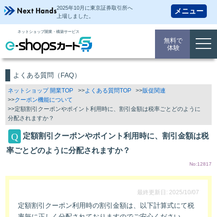
2025年10月に東京証券取引所
へ
上場しました。
ネットショップ開業・構築サービス
無料で
togg
体験
navi
よくある質問（FAQ）
ネットショップ 開業TOP
よくある質問TOP
販促関連
クーポン機能について
定額割引クーポンやポイント利用時に、割引金額は税率ごとどのように
分配されますか？
定額割引クーポンやポイント利用時に、割引金額は税
率ごとどのように分配されますか？
No:12817
最終更新日: 2025/10/07
定額割引クーポン利用時の割引金額は、以下計算式にて税
率毎に正しく分配されておりますのでご安心ください。