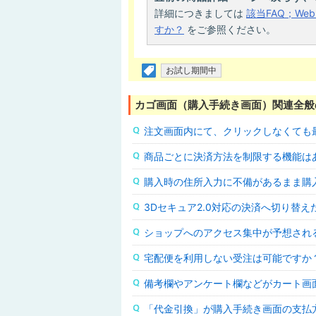
詳細につきましては
該当FAQ；W
すか？
をご参照ください。
お試し期間中
カゴ画面（購入手続き画面）関連全般
注文画面内にて、クリックしなくても
商品ごとに決済方法を制限する機能は
購入時の住所入力に不備があるまま購
3Dセキュア2.0対応の決済へ切り替え
ショップへのアクセス集中が予想され
宅配便を利用しない受注は可能ですか
備考欄やアンケート欄などがカート画
「代金引換」が購入手続き画面の支払