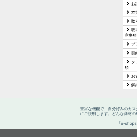
お
本
取
取
意事項
プ
契
ク
項
お
解
豊富な機能で、自分好みのカス
にご説明します。どんな商材の
『e-sh