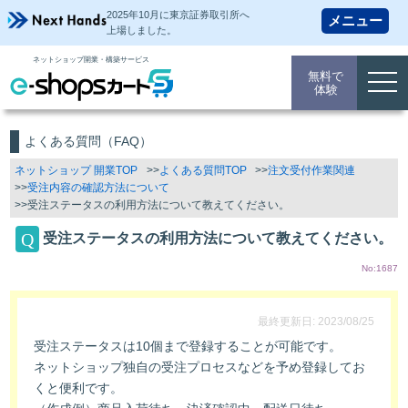
2025年10月に東京証券取引所
へ
上場しました。
ネットショップ開業・構築サービス
無料で
togg
体験
navi
よくある質問（FAQ）
ネットショップ 開業TOP
よくある質問TOP
注文受付作業関連
受注内容の確認方法について
受注ステータスの利用方法について教えてください。
受注ステータスの利用方法について教えてください。
No:1687
最終更新日: 2023/08/25
受注ステータスは10個まで登録することが可能です。
ネットショップ独自の受注プロセスなどを予め登録してお
くと便利です。