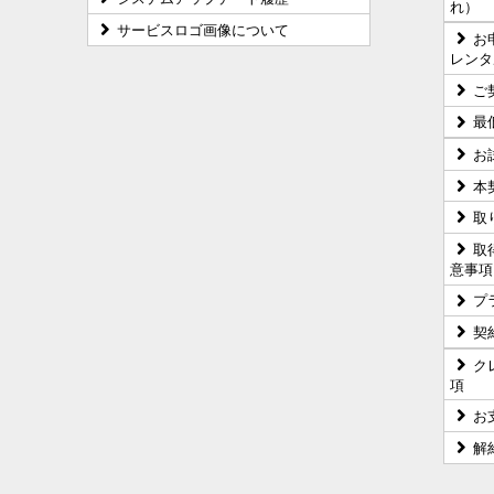
れ）
サービスロゴ画像について
お
レンタ
ご
最
お
本
取
取
意事項
プ
契
ク
項
お
解