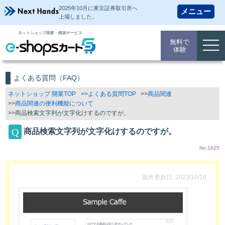
2025年10月に東京証券取引所
へ
上場しました。
ネットショップ開業・構築サービス
無料で
togg
体験
navi
よくある質問（FAQ）
ネットショップ 開業TOP
よくある質問TOP
商品関連
商品関連の便利機能について
商品検索文字列が文字化けするのですが。
商品検索文字列が文字化けするのですが。
No:1825
最終更新日: 2023/10/16