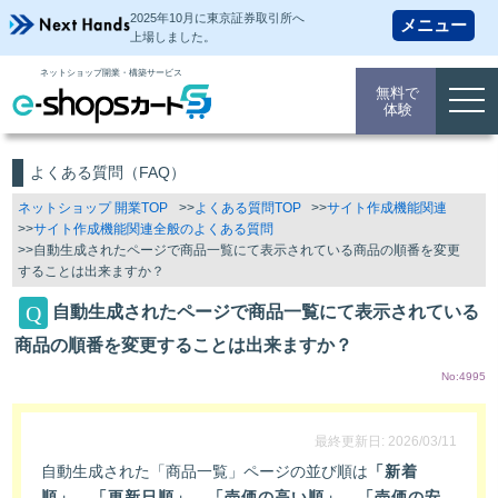
2025年10月に東京証券取引所
へ
上場しました。
ネットショップ開業・構築サービス
無料で
togg
体験
navi
よくある質問（FAQ）
ネットショップ 開業TOP
よくある質問TOP
サイト作成機能関連
サイト作成機能関連全般のよくある質問
自動生成されたページで商品一覧にて表示されている商品の順番を変更
することは出来ますか？
自動生成されたページで商品一覧にて表示されている
商品の順番を変更することは出来ますか？
No:4995
最終更新日: 2026/03/11
自動生成された「商品一覧」ページの並び順は
「新着
順」、「更新日順」、「売価の高い順」、「売価の安