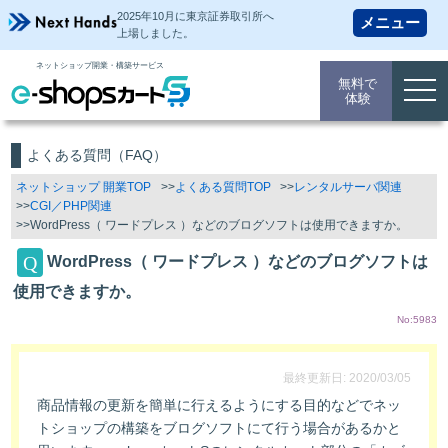
2025年10月に東京証券取引所
へ
上場しました。
ネットショップ開業・構築サービス
無料で
togg
体験
navi
よくある質問（FAQ）
ネットショップ 開業TOP
よくある質問TOP
レンタルサーバ関連
CGI／PHP関連
WordPress（ ワードプレス ）などのブログソフトは使用できますか。
WordPress（ ワードプレス ）などのブログソフトは
使用できますか。
No:5983
最終更新日: 2020/03/05
商品情報の更新を簡単に行えるようにする目的などでネッ
トショップの構築をブログソフトにて行う場合があるかと