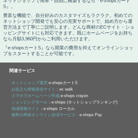
ネットショップで簡単・自由に構築するなら『e-shopsカート
S』。
豊富な機能で、自分好みのカスタマイズもラクラク。初めての
ネットショップ開発でも安心の充実サポートで、始め方から運
営方法まで丁寧にご説明します。どんな商材のECサイト・ショ
ッピングサイトにも対応できます。既にホームページをお持ち
なら月額3,960円からご利用いただけます。
『e-shopsカートS』なら開業の費用を抑えてオンラインショッ
プをスタートすることが可能です。
関連サービス
ネットショップ運営
:e-shopsカートS
お役立ち情報発信サイト
：ec walk
スマホでホームページ作成
:e-shops crayon
ショッピングモール
：e-shops (ネットショップランキング)
地域情報サイト
：e-shops ローカル
無料の簡単オンライン決済サービス：
e-shops Pay