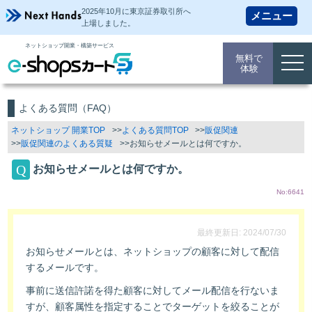
2025年10月に東京証券取引所
へ
上場しました。
ネットショップ開業・構築サービス
無料で
togg
体験
navi
よくある質問（FAQ）
ネットショップ 開業TOP
よくある質問TOP
販促関連
販促関連のよくある質疑
お知らせメールとは何ですか。
お知らせメールとは何ですか。
No:6641
最終更新日: 2024/07/30
お知らせメールとは、ネットショップの顧客に対して配信
するメールです。
事前に送信許諾を得た顧客に対してメール配信を行ないま
すが、顧客属性を指定することでターゲットを絞ることが