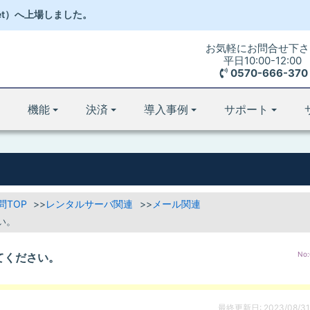
et）
へ
上場しました。
お気軽にお問合せ下さ
平日10:00-12:00
0570-666-370
機能
決済
導入事例
サポート
問TOP
レンタルサーバ関連
メール関連
い。
No:
てください。
最終更新日: 2023/08/31