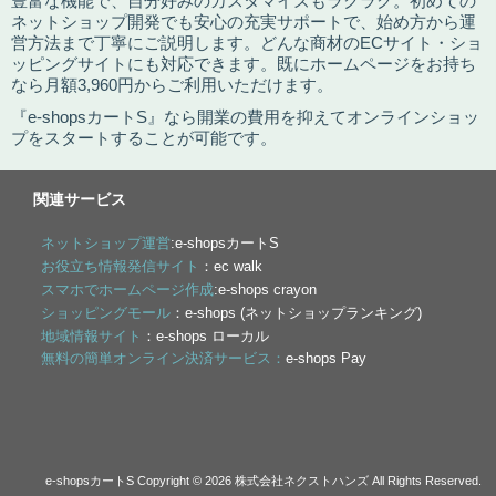
豊富な機能で、自分好みのカスタマイズもラクラク。初めての
ネットショップ開発でも安心の充実サポートで、始め方から運
営方法まで丁寧にご説明します。どんな商材のECサイト・ショ
ッピングサイトにも対応できます。既にホームページをお持ち
なら月額3,960円からご利用いただけます。
『e-shopsカートS』なら開業の費用を抑えてオンラインショッ
プをスタートすることが可能です。
関連サービス
ネットショップ運営
:e-shopsカートS
お役立ち情報発信サイト
：ec walk
スマホでホームページ作成
:e-shops crayon
ショッピングモール
：e-shops (ネットショップランキング)
地域情報サイト
：e-shops ローカル
無料の簡単オンライン決済サービス：
e-shops Pay
e-shopsカートS Copyright © 2026 株式会社ネクストハンズ All Rights Reserved.