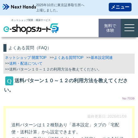
2025年10月に東京証券取引所
へ
上場しました。
ネットショップ開業・構築サービス
無料で
togg
体験
navi
よくある質問（FAQ）
ネットショップ 開業TOP
よくある質問TOP
基本設定関連
送料・配送について
送料パターン１０～１２の利用方法を教えてください。
送料パターン１０～１２の利用方法を教えてくださ
い。
No:7039
最終更新日: 2026/01/09
送料パターンは１２種類あり「基本設定」タブの「宅配
便・送料計算」から設定できます。