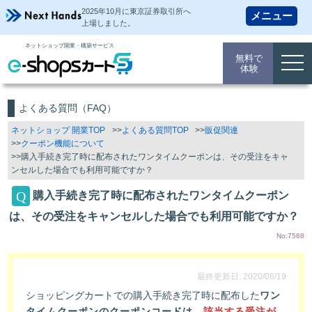
2025年10月に東京証券取引所
へ
上場しました。
ネットショップ開業・構築サービス
無料で
togg
体験
navi
よくある質問（FAQ）
ネットショップ 開業TOP
よくある質問TOP
販促関連
クーポン機能について
購入手続き完了時に配布されたワンタイムクーポンは、その受注をキャ
ンセルした場合でも利用可能ですか？
購入手続き完了時に配布されたワンタイムクーポン
は、その受注をキャンセルした場合でも利用可能ですか？
No:7568
最終更新日: 2020/08/19
ショッピングカートでの購入手続き完了時に配布した
ワン
タイムクーポンのクーポンコードは、
該当する受注が