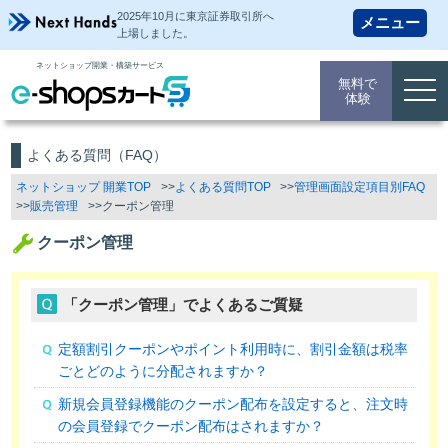
2025年10月に東京証券取引所
へ
上場しました。
ネットショップ開業・構築サービス
無料で
togg
体験
navi
よくある質問（FAQ）
ネットショップ 開業TOP
よくある質問TOP
管理画面設定項目別FAQ
販売管理
クーポン管理
クーポン管理
「クーポン管理」でよくあるご質疑
定額割引クーポンやポイント利用時に、割引金額は税率
ごとどのように分配されますか？
新規会員登録機能のクーポン配布を設定すると、注文時
の会員登録でクーポン配布はされますか？