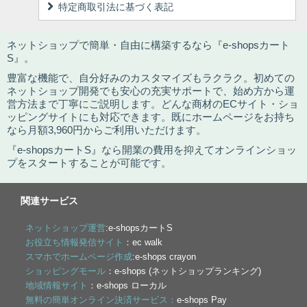
特定商取引法に基づく表記
ネットショップで簡単・自由に構築するなら『e-shopsカート
S』。
豊富な機能で、自分好みのカスタマイズもラクラク。初めての
ネットショップ開発でも安心の充実サポートで、始め方から運
営方法まで丁寧にご説明します。どんな商材のECサイト・ショ
ッピングサイトにも対応できます。既にホームページをお持ち
なら月額3,960円からご利用いただけます。
『e-shopsカートS』なら開業の費用を抑えてオンラインショッ
プをスタートすることが可能です。
関連サービス
ネットショップ運営
:e-shopsカートS
お役立ち情報発信サイト
：ec walk
スマホでホームページ作成
:e-shops crayon
ショッピングモール
：e-shops (ネットショップランキング)
地域情報サイト
：e-shops ローカル
無料の簡単オンライン決済サービス：
e-shops Pay