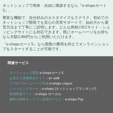
ネットショップで簡単・自由に構築するなら『e-shopsカート
S』。
豊富な機能で、自分好みのカスタマイズもラクラク。初めての
ネットショップ開発でも安心の充実サポートで、始め方から運
営方法まで丁寧にご説明します。どんな商材のECサイト・ショ
ッピングサイトにも対応できます。既にホームページをお持ち
なら月額3,960円からご利用いただけます。
『e-shopsカートS』なら開業の費用を抑えてオンラインショッ
プをスタートすることが可能です。
関連サービス
ネットショップ運営
:e-shopsカートS
お役立ち情報発信サイト
：ec walk
スマホでホームページ作成
:e-shops crayon
ショッピングモール
：e-shops (ネットショップランキング)
地域情報サイト
：e-shops ローカル
無料の簡単オンライン決済サービス：
e-shops Pay