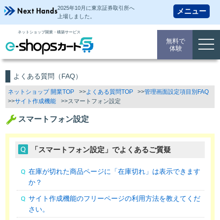
2025年10月に東京証券取引所
へ
上場しました。
ネットショップ開業・構築サービス
無料で
togg
体験
navi
よくある質問（FAQ）
ネットショップ 開業TOP
よくある質問TOP
管理画面設定項目別FAQ
サイト作成機能
スマートフォン設定
スマートフォン設定
「スマートフォン設定」でよくあるご質疑
在庫が切れた商品ページに「在庫切れ」は表示できます
か？
サイト作成機能のフリーページの利用方法を教えてくだ
さい。