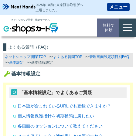
2025年10月に東京証券取引所
へ
上場しました。
ネットショップ開業・構築サービス
無料で
togg
体験
navi
よくある質問（FAQ）
ネットショップ 開業TOP
よくある質問TOP
管理画面設定項目別FAQ
基本設定
基本情報設定
基本情報設定
「基本情報設定」でよくあるご質疑
日本語が含まれているURLでも登録できますか？
個人情報保護指針を初期状態に戻したい
各画面のセッションについて教えてください
メールアドレス２（通知用）とは何ですか？