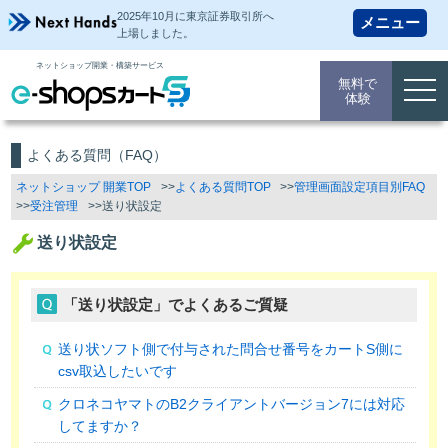
2025年10月に東京証券取引所
へ
上場しました。
ネットショップ開業・構築サービス
無料で
togg
体験
navi
よくある質問（FAQ）
ネットショップ 開業TOP
よくある質問TOP
管理画面設定項目別FAQ
受注管理
送り状設定
送り状設定
「送り状設定」でよくあるご質疑
送り状ソフト側で付与された問合せ番号をカートS側に
csv取込したいです
クロネコヤマトのB2クライアントバージョン7には対応
してますか？