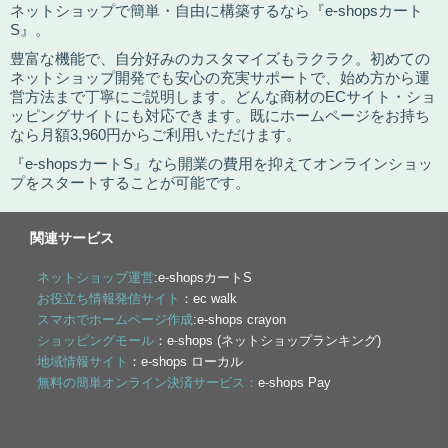
ネットショップで簡単・自由に構築するなら『e-shopsカート
S』。
豊富な機能で、自分好みのカスタマイズもラクラク。初めての
ネットショップ開発でも安心の充実サポートで、始め方から運
営方法まで丁寧にご説明します。どんな商材のECサイト・ショ
ッピングサイトにも対応できます。既にホームページをお持ち
なら月額3,960円からご利用いただけます。
『e-shopsカートS』なら開業の費用を抑えてオンラインショッ
プをスタートすることが可能です。
関連サービス
ネットショップ運営
:e-shopsカートS
お役立ち情報発信サイト
：ec walk
スマホでホームページ作成
:e-shops crayon
ショッピングモール
：e-shops (ネットショップランキング)
地域情報サイト
：e-shops ローカル
無料の簡単オンライン決済サービス：
e-shops Pay