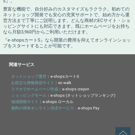
S』。
豊富な機能で、自分好みのカスタマイズもラクラク。初めての
ネットショップ開発でも安心の充実サポートで、始め方から運
営方法まで丁寧にご説明します。どんな商材のECサイト・ショ
ッピングサイトにも対応できます。既にホームページをお持ち
なら月額3,960円からご利用いただけます。
『e-shopsカートS』なら開業の費用を抑えてオンラインショッ
プをスタートすることが可能です。
関連サービス
ネットショップ運営
：e-shopsカートS
お役立ち情報発信サイト
：ec walk
スマホでホームページ作成
：e-shops crayon
ショッピングモール
：e-shops (ネットショップランキング)
地域情報サイト
：e-shops ローカル
無料の簡単オンライン決済サービス：
e-shops Pay