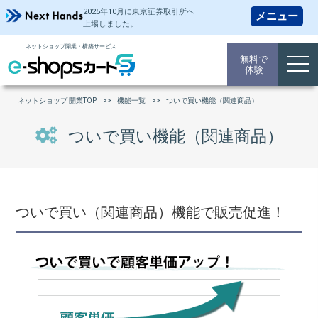
2025年10月に東京証券取引所
へ
上場しました。
ネットショップ開業・構築サービス
無料で
togg
体験
navi
ネットショップ 開業TOP
機能一覧
ついで買い機能（関連商品）
ついで買い機能（関連商品）
ついで買い（関連商品）機能で販売促進！