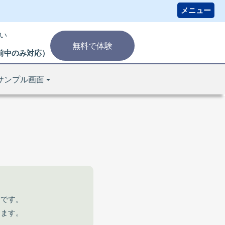
い
無料で体験
り午前中のみ対応）
サンプル画面
スです。
きます。