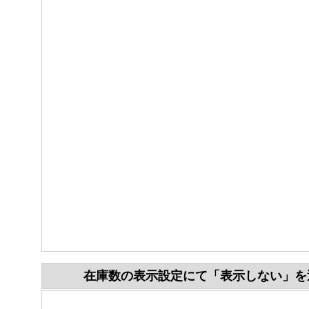
在庫数の表示設定にて「表示しない」を