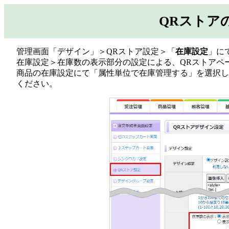
QRストア
管理画面「デザイン」＞QRストア設定＞「
在庫設定
」に
在庫設定＞在庫数の表示部分の設定による、QRストアペ
商品の在庫設定にて「属性単位で在庫管理する」を選択
ください。