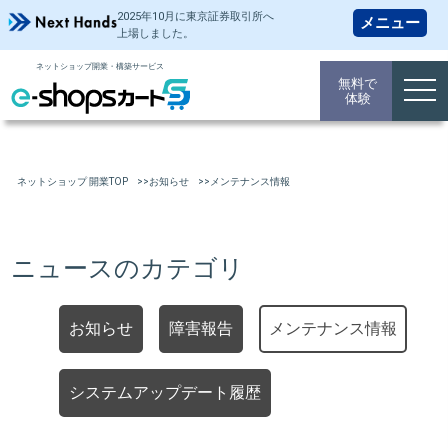
2025年10月に東京証券取引所
へ
上場しました。
ネットショップ開業・構築サービス
無料で
togg
体験
navi
ネットショップ 開業TOP
お知らせ
メンテナンス情報
ニュースのカテゴリ
お知らせ
障害報告
メンテナンス情報
システムアップデート履歴