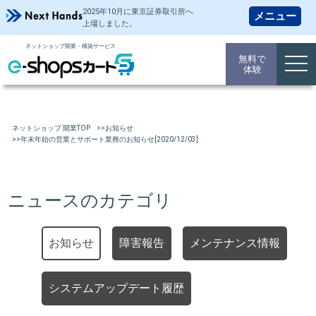
2025年10月に東京証券取引所
へ
上場しました。
ネットショップ開業・構築サービス
無料で
togg
体験
navi
ネットショップ 開業TOP
お知らせ
年末年始の営業とサポート業務のお知らせ[2020/12/03]
ニュースのカテゴリ
お知らせ
障害報告
メンテナンス情報
システムアップデート履歴