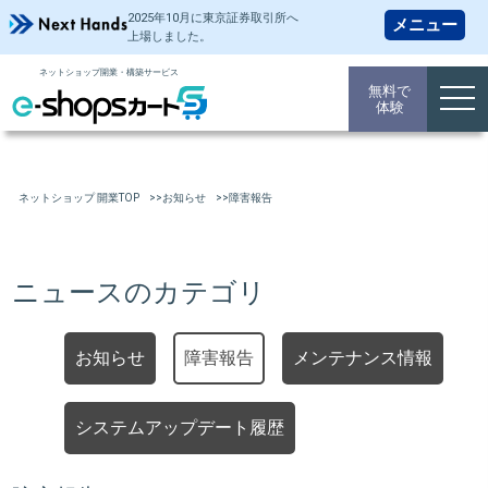
2025年10月に東京証券取引所
へ
上場しました。
ネットショップ開業・構築サービス
無料で
togg
体験
navi
ネットショップ 開業TOP
お知らせ
障害報告
ニュースのカテゴリ
お知らせ
障害報告
メンテナンス情報
システムアップデート履歴