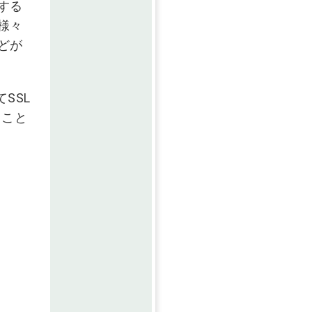
する
様々
どが
SSL
ること