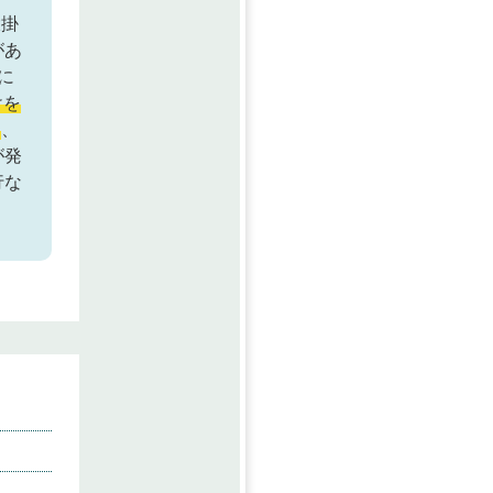
大掛
があ
に
けを
る
、
が発
行な