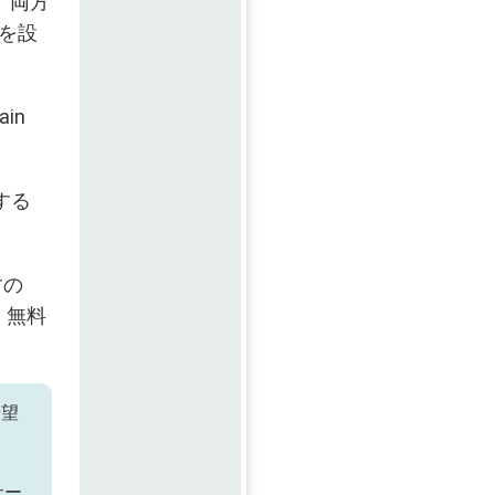
」両方
」を設
in
する
すの
。無料
希望
サー