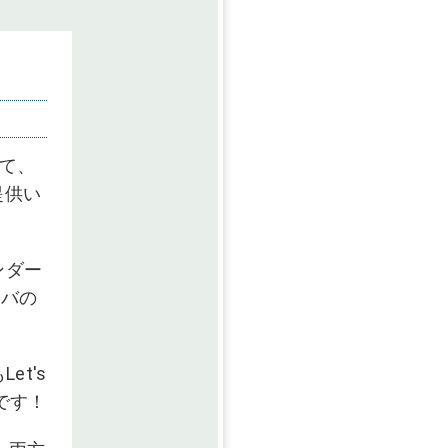
いて、
提供い
ンダー
ーバの
t's
です！