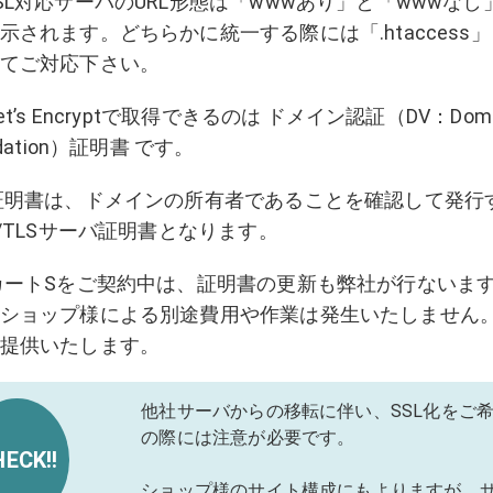
SL対応サーバのURL形態は「wwwあり」と「wwwなし
示されます。どちらかに統一する際には「.htaccess
てご対応下さい。
et’s Encryptで取得できるのは ドメイン認証（DV：Doma
idation）証明書 です。
明書は、ドメインの所有者であることを確認して発行
L/TLSサーバ証明書となります。
ートSをご契約中は、証明書の更新も弊社が行ないま
ショップ様による別途費用や作業は発生いたしません
提供いたします。
他社サーバからの移転に伴い、SSL化をご
の際には注意が必要です。
ECK!!
ショップ様のサイト構成にもよりますが、