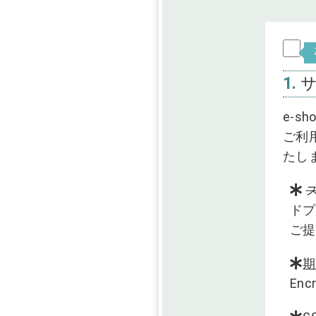
1.
e-s
ご利
たし
ドプ
ご提
期
En