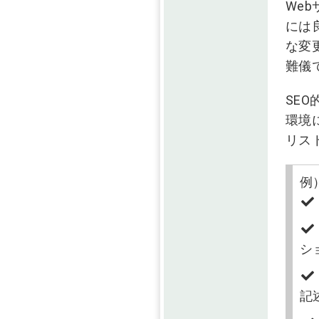
We
には
な変
難儀
SE
環境
リス
例
シ
記