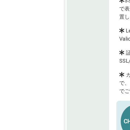
S
で表
置し
L
Val
証
SS
カ
で、
でご
CH