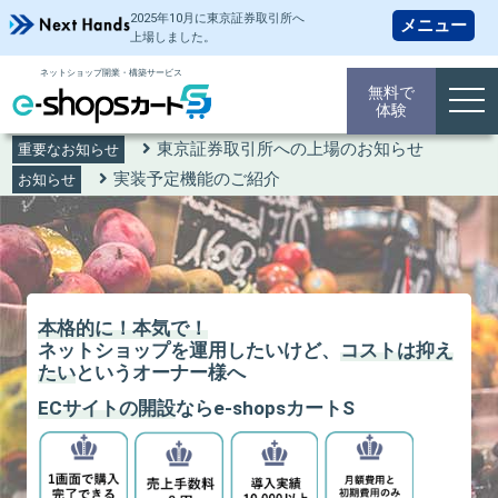
2025年10月に東京証券取引所
へ
上場しました。
ネットショップ開業・構築サービス
無料で
tog
体験
navi
東京証券取引所への上場のお知らせ
重要なお知らせ
実装予定機能のご紹介
お知らせ
本格的に！本気で！
ネットショップを運用したいけど、
コストは抑え
たい
というオーナー様へ
ECサイトの開設
ならe-shopsカートS