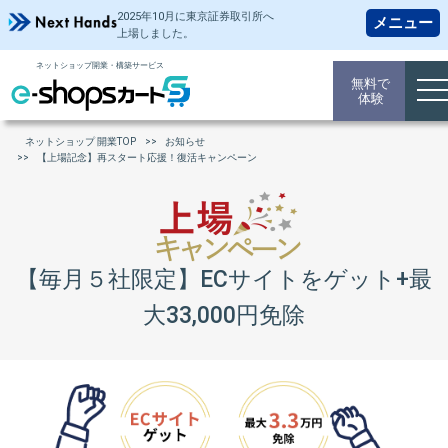
2025年10月に東京証券取引所
へ
上場しました。
ネットショップ開業・構築サービス
無料で
to
体験
na
ネットショップ 開業TOP
お知らせ
【上場記念】再スタート応援！復活キャンペーン
【毎月５社限定】ECサイトをゲット+最
大33,000円免除