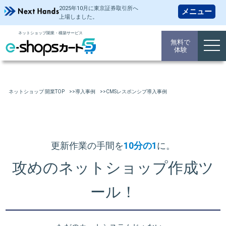
2025年10月に東京証券取引所
へ
上場しました。
ネットショップ開業・構築サービス
無料で
togg
体験
navi
ネットショップ 開業TOP
導入事例
CMSレスポンシブ導入事例
更新作業の手間を
10分の1
に。
攻めのネットショップ作成ツ
ール！