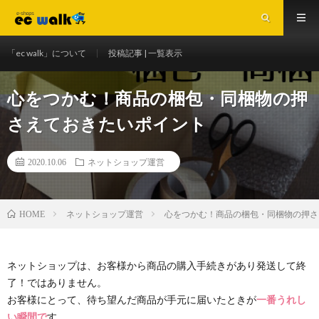
「ec walk」について
投稿記事 | 一覧表示
心をつかむ！商品の梱包・同梱物の押
さえておきたいポイント
2020.10.06
ネットショップ運営
ネットショップ運営
心をつかむ！商品の梱包・同梱物の押さ
HOME
ネットショップは、お客様から商品の購入手続きがあり発送して終
了！ではありません。
お客様にとって、待ち望んだ商品が手元に届いたときが
一番うれし
い瞬間で
す。