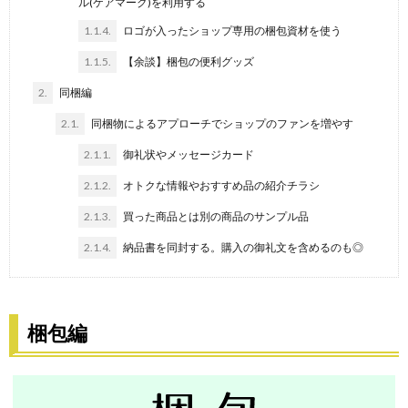
ル(ケアマーク)を利用する
1.1.4.
ロゴが入ったショップ専用の梱包資材を使う
1.1.5.
【余談】梱包の便利グッズ
2.
同梱編
2.1.
同梱物によるアプローチでショップのファンを増やす
2.1.1.
御礼状やメッセージカード
2.1.2.
オトクな情報やおすすめ品の紹介チラシ
2.1.3.
買った商品とは別の商品のサンプル品
2.1.4.
納品書を同封する。購入の御礼文を含めるのも◎
梱包編