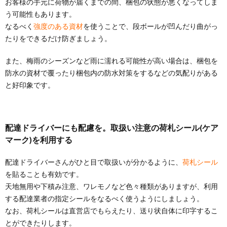
お客様の手元に荷物が届くまでの間、梱包の状態が悪くなってしま
う可能性もあります。
なるべく
強度のある資材
を使うことで、段ボールが凹んだり曲がっ
たりをできるだけ防ぎましょう。
また、梅雨のシーズンなど雨に濡れる可能性が高い場合は、梱包を
防水の資材で覆ったり梱包内の防水対策をするなどの気配りがある
と好印象です。
配達ドライバーにも配慮を。取扱い注意の荷札シール(ケア
マーク)を利用する
配達ドライバーさんがひと目で取扱いが分かるように、
荷札シール
を貼ることも有効です。
天地無用や下積み注意、ワレモノなど色々種類がありますが、利用
する配達業者の指定シールをなるべく使うようにしましょう。
なお、荷札シールは直営店でもらえたり、送り状自体に印字するこ
とができたりします。