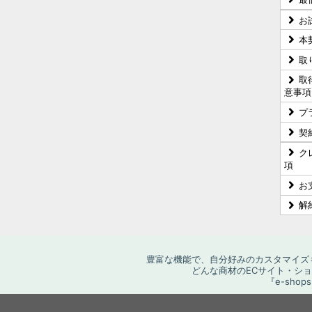
お
本
取
取
意事項
プ
契
ク
項
お
解
豊富な機能で、自分好みのカスタマイズ
どんな商材のECサイト・シ
『e-sh