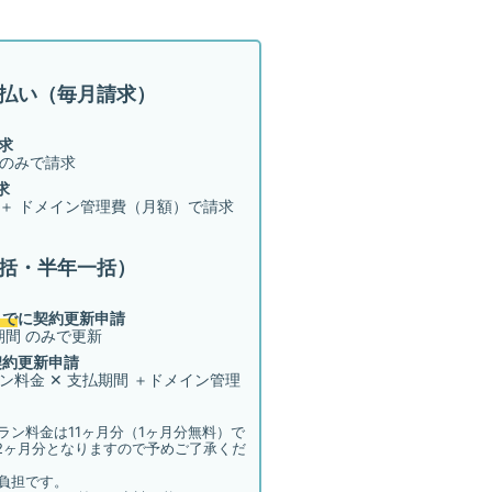
払い（毎月請求）
請求
のみで請求
求
＋ ドメイン管理費（月額）で請求
括・半年一括）
まで
に契約更新申請
期間 のみで更新
に契約更新申請
ン料金 ✕ 支払期間 ＋ドメイン管理
ラン料金は11ヶ月分（1ヶ月分無料）で
2ヶ月分となりますので予めご了承くだ
負担です。