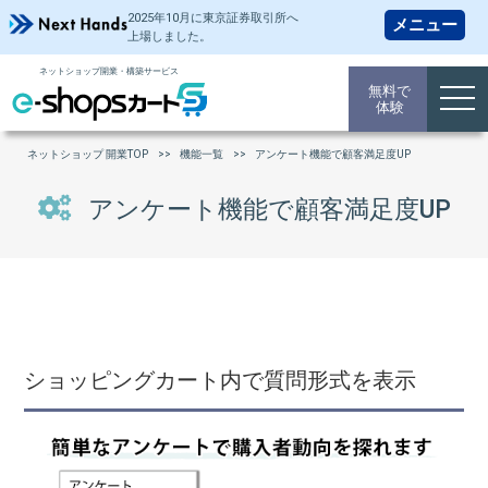
2025年10月に東京証券取引所
へ
上場しました。
ネットショップ開業・構築サービス
無料で
togg
体験
navi
ネットショップ 開業TOP
機能一覧
アンケート機能で顧客満足度UP
アンケート機能で顧客満足度UP
ショッピングカート内で質問形式を表示