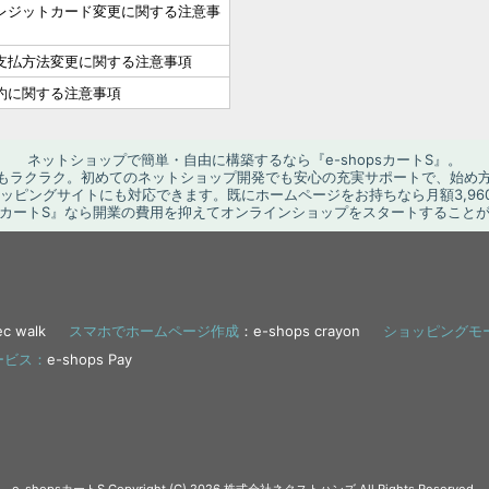
レジットカード変更に関する注意事
支払方法変更に関する注意事項
約に関する注意事項
ネットショップで簡単・自由に構築するなら『e-shopsカートS』。
もラクラク。初めてのネットショップ開発でも安心の充実サポートで、始め
ョッピングサイトにも対応できます。既にホームページをお持ちなら月額3,96
opsカートS』なら開業の費用を抑えてオンラインショップをスタートすること
c walk
スマホでホームページ作成
：e-shops crayon
ショッピングモ
ービス：
e-shops Pay