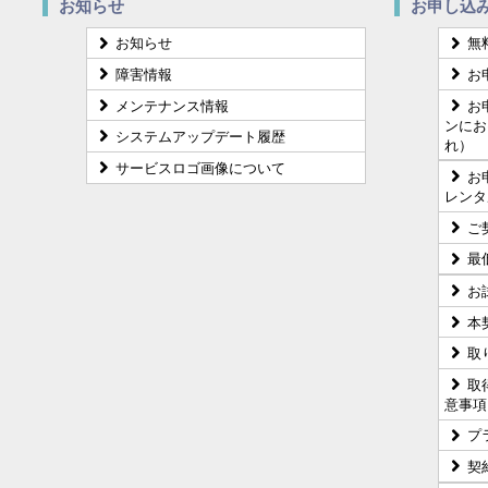
お知らせ
お申し込
お知らせ
無
障害情報
お
メンテナンス情報
お
ンにお
システムアップデート履歴
れ）
サービスロゴ画像について
お
レンタ
ご
最
お
本
取
取
意事項
プ
契