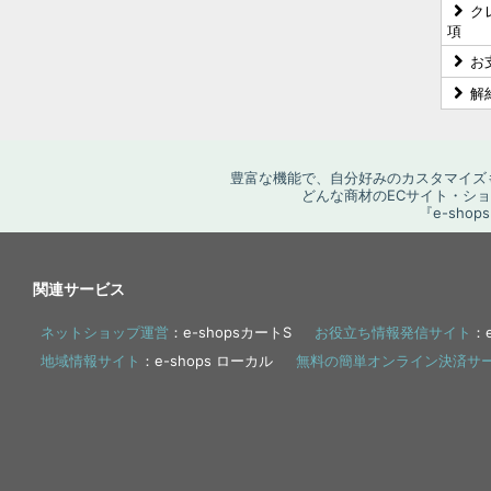
ク
項
お
解
豊富な機能で、自分好みのカスタマイズ
どんな商材のECサイト・シ
『e-sh
関連サービス
ネットショップ運営
：e-shopsカートS
お役立ち情報発信サイト
：e
地域情報サイト
：e-shops ローカル
無料の簡単オンライン決済サ