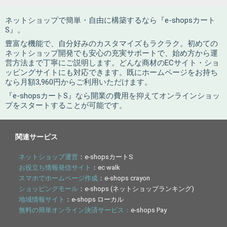
ネットショップで簡単・自由に構築するなら『e-shopsカート
S』。
豊富な機能で、自分好みのカスタマイズもラクラク。初めての
ネットショップ開発でも安心の充実サポートで、始め方から運
営方法まで丁寧にご説明します。どんな商材のECサイト・ショ
ッピングサイトにも対応できます。既にホームページをお持ち
なら月額3,960円からご利用いただけます。
『e-shopsカートS』なら開業の費用を抑えてオンラインショッ
プをスタートすることが可能です。
関連サービス
ネットショップ運営
：e-shopsカートS
お役立ち情報発信サイト
：ec walk
スマホでホームページ作成
：e-shops crayon
ショッピングモール
：e-shops (ネットショップランキング)
地域情報サイト
：e-shops ローカル
無料の簡単オンライン決済サービス：
e-shops Pay