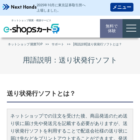
2025年10月に東京証券取引所
へ
上場しました。
ネットショップ開業・構築サービス
無料で
togg
体験
navi
ネットショップ 開業TOP
サポート
[用語説明]送り状発行ソフトとは？
用語説明：送り状発行ソフト
送り状発行ソフトとは？
ネットショップでの注文を受けた後、商品発送のため送
り状に届け先や発送元を記載する必要がありますが、送
り状発行ソフトを利用することで配送会社様の送り状に
届け先などをプリントアウトすることができます。発送