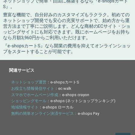
ネットショップで簡単・自由に構築するなら『e-shopsカート
S』。
豊富な機能で、自分好みのカスタマイズもラクラク。初めての
ネットショップ開発でも安心の充実サポートで、始め方から運
営方法まで丁寧にご説明します。どんな商材のECサイト・ショ
ッピングサイトにも対応できます。既にホームページをお持ち
なら月額3,960円からご利用いただけます。
『e-shopsカートS』なら開業の費用を抑えてオンラインショッ
プをスタートすることが可能です。
関連サービス
ネットショップ運営
：e-shopsカートS
お役立ち情報発信サイト
：ec walk
スマホでホームページ作成
：e-shops crayon
ショッピングモール
：e-shops (ネットショップランキング)
地域情報サイト
：e-shops ローカル
無料の簡単オンライン決済サービス：
e-shops Pay