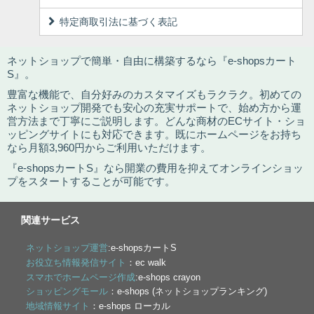
特定商取引法に基づく表記
ネットショップで簡単・自由に構築するなら『e-shopsカート
S』。
豊富な機能で、自分好みのカスタマイズもラクラク。初めての
ネットショップ開発でも安心の充実サポートで、始め方から運
営方法まで丁寧にご説明します。どんな商材のECサイト・ショ
ッピングサイトにも対応できます。既にホームページをお持ち
なら月額3,960円からご利用いただけます。
『e-shopsカートS』なら開業の費用を抑えてオンラインショッ
プをスタートすることが可能です。
関連サービス
ネットショップ運営
:e-shopsカートS
お役立ち情報発信サイト
：ec walk
スマホでホームページ作成
:e-shops crayon
ショッピングモール
：e-shops (ネットショップランキング)
地域情報サイト
：e-shops ローカル