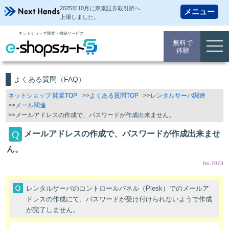
2025年10月に東京証券取引所
へ
上場しました。
ネットショップ開業・構築サービス
無料で
togg
体験
navi
よくある質問（FAQ）
ネットショップ 開業TOP
よくある質問TOP
レンタルサーバ関連
メール関連
メールアドレスの作成で、パスワードが作成出来ません。
メールアドレスの作成で、パスワードが作成出来ませ
ん。
No:7073
レンタルサーバのコントロールパネル（Plesk）でのメールア
ドレスの作成にて、パスワードが受け付けられないようで作成
が完了しません。