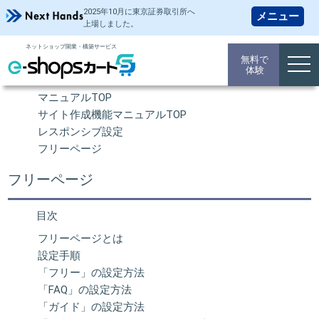
2025年10月に東京証券取引所
へ
上場しました。
ネットショップ開業・構築サービス
操作マニュアル
無料で
togg
体験
navi
ネットショップ 開業TOP
マニュアルTOP
サイト作成機能マニュアルTOP
レスポンシブ設定
フリーページ
フリーページ
目次
フリーページとは
設定手順
「フリー」の設定方法
「FAQ」の設定方法
「ガイド」の設定方法