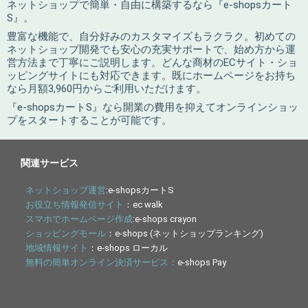
ネットショップで簡単・自由に構築するなら『e-shopsカート
S』。
豊富な機能で、自分好みのカスタマイズもラクラク。初めての
ネットショップ開発でも安心の充実サポートで、始め方から運
営方法まで丁寧にご説明します。どんな商材のECサイト・ショ
ッピングサイトにも対応できます。既にホームページをお持ち
なら月額3,960円からご利用いただけます。
『e-shopsカートS』なら開業の費用を抑えてオンラインショッ
プをスタートすることが可能です。
関連サービス
ネットショップ運営
:e-shopsカートS
お役立ち情報発信サイト
：ec walk
スマホでホームページ作成
:e-shops crayon
ショッピングモール
：e-shops (ネットショップランキング)
地域情報サイト
：e-shops ローカル
無料の簡単オンライン決済サービス：
e-shops Pay