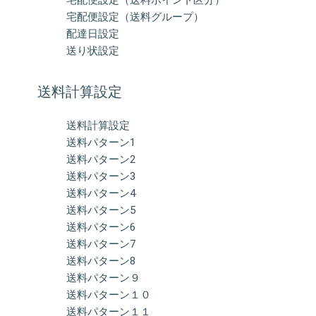
宅配便設定（送料グループ）
配達日設定
送り状設定
送料計算設定
送料計算設定
送料パターン1
送料パターン2
送料パターン3
送料パターン4
送料パターン5
送料パターン6
送料パターン7
送料パターン8
送料パターン９
送料パターン１０
送料パターン１１