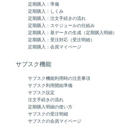
定期購入：準備
定期購入：しくみ
定期購入：注文手続きの流れ
定期購入：スケジュールの仕組み
定期購入：基データの生成（定期購入明細）
定期購入：受注対応（受注明細）
定期購入：会員マイページ
サブスク機能
サブスク機能利用時の注意事項
サブスク利用開始準備
サブスク設定
注文手続きの流れ
定期購入明細の使い方
サブスクの受注明細
サブスクの会員マイページ