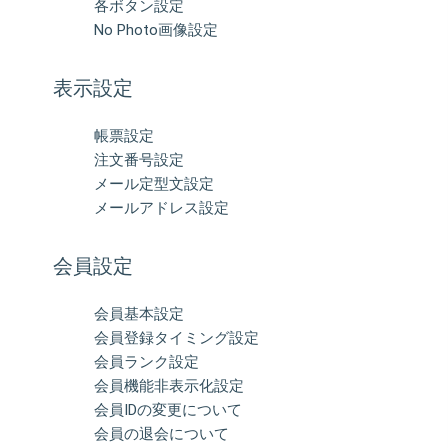
各ボタン設定
No Photo画像設定
表示設定
帳票設定
注文番号設定
メール定型文設定
メールアドレス設定
会員設定
会員基本設定
会員登録タイミング設定
会員ランク設定
会員機能非表示化設定
会員IDの変更について
会員の退会について