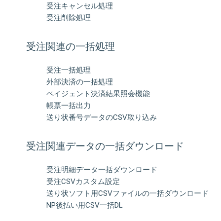
受注キャンセル処理
受注削除処理
受注関連の一括処理
受注一括処理
外部決済の⼀括処理
ペイジェント決済結果照会機能
帳票一括出力
送り状番号データのCSV取り込み
受注関連データの一括ダウンロード
受注明細データ一括ダウンロード
受注CSVカスタム設定
送り状ソフト用CSVファイルの一括ダウンロード
NP後払い用CSV一括DL