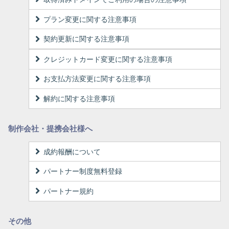
プラン変更に関する注意事項
契約更新に関する注意事項
クレジットカード変更に関する注意事項
お支払方法変更に関する注意事項
解約に関する注意事項
制作会社・提携会社様へ
成約報酬について
パートナー制度無料登録
パートナー規約
その他