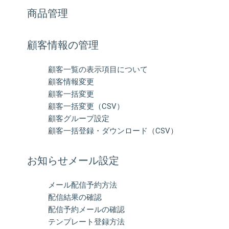
商品管理
顧客情報の管理
顧客一覧の表示項目について
顧客情報変更
顧客一括変更
顧客一括変更（CSV）
顧客グループ設定
顧客一括登録・ダウンロード（CSV）
お知らせメール設定
メール配信予約方法
配信結果の確認
配信予約メールの確認
テンプレート登録方法