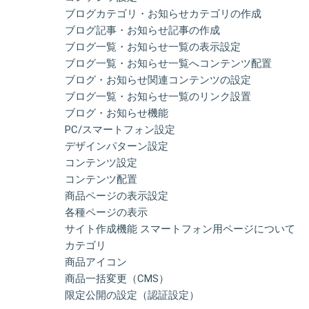
ブログカテゴリ・お知らせカテゴリの作成
ブログ記事・お知らせ記事の作成
ブログ一覧・お知らせ一覧の表示設定
ブログ一覧・お知らせ一覧へコンテンツ配置
ブログ・お知らせ関連コンテンツの設定
ブログ一覧・お知らせ一覧のリンク設置
ブログ・お知らせ機能
PC/スマートフォン設定
デザインパターン設定
コンテンツ設定
コンテンツ配置
商品ページの表示設定
各種ページの表示
サイト作成機能 スマートフォン用ページについて
カテゴリ
商品アイコン
商品一括変更（CMS）
限定公開の設定（認証設定）