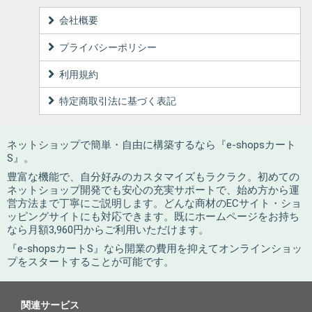
会社概要
プライバシーポリシー
利用規約
特定商取引法に基づく表記
ネットショップで簡単・自由に構築するなら『e-shopsカート
S』。
豊富な機能で、自分好みのカスタマイズもラクラク。初めての
ネットショップ開発でも安心の充実サポートで、始め方から運
営方法まで丁寧にご説明します。どんな商材のECサイト・ショ
ッピングサイトにも対応できます。既にホームページをお持ち
なら月額3,960円からご利用いただけます。
『e-shopsカートS』なら開業の費用を抑えてオンラインショッ
プをスタートすることが可能です。
関連サービス