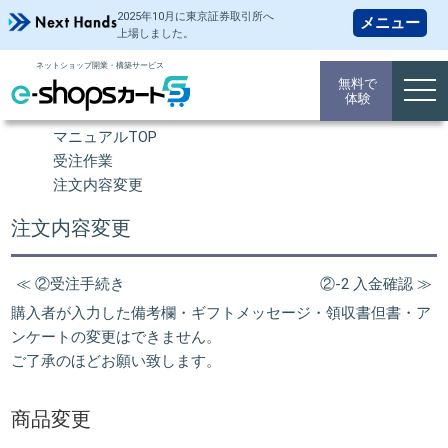
2025年10月に東京証券取引所
へ
上場しました。
ネットショップ開業・構築サービス
操作マニュアル
無料で
togg
体験
navi
ネットショップ 開業TOP
マニュアルTOP
受注作業
注文内容変更
注文内容変更
≪ ②受注手続き
②-2 入金確認 ≫
購入者が入力した備考欄・ギフトメッセージ・領収書但書・ア
ンケートの変更はできません。
ご了承のほどお願い致します。
商品変更