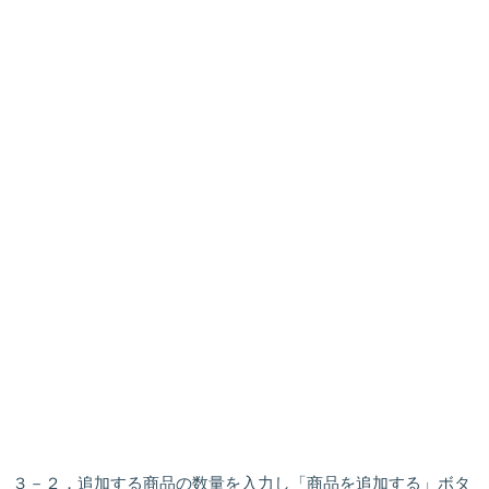
３－２．
追加する商品の数量を入力
し「
商品を追加する
」ボタ