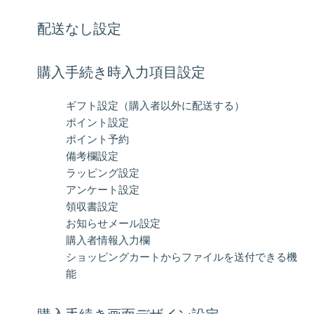
配送なし設定
購入手続き時入力項目設定
ギフト設定（購入者以外に配送する）
ポイント設定
ポイント予約
備考欄設定
ラッピング設定
アンケート設定
領収書設定
お知らせメール設定
購入者情報入力欄
ショッピングカートからファイルを送付できる機
能