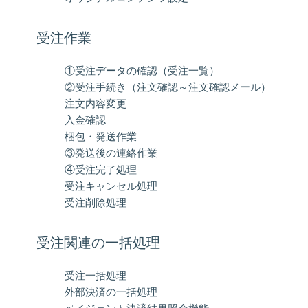
受注作業
①受注データの確認（受注一覧）
②受注手続き（注文確認～注文確認メール）
注文内容変更
入金確認
梱包・発送作業
③発送後の連絡作業
④受注完了処理
受注キャンセル処理
受注削除処理
受注関連の一括処理
受注一括処理
外部決済の⼀括処理