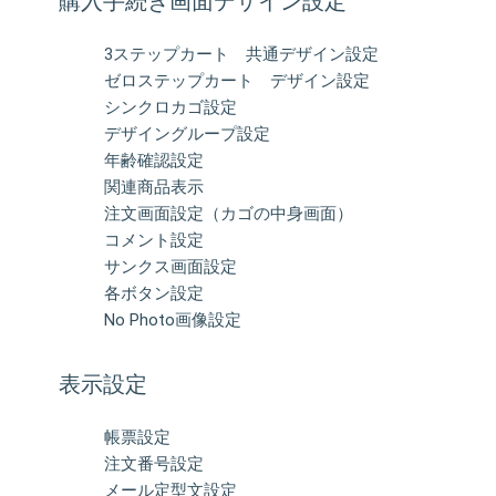
購入手続き画面デザイン設定
3ステップカート 共通デザイン設定
ゼロステップカート デザイン設定
シンクロカゴ設定
デザイングループ設定
年齢確認設定
関連商品表示
注文画面設定（カゴの中身画面）
コメント設定
サンクス画面設定
各ボタン設定
No Photo画像設定
表示設定
帳票設定
注文番号設定
メール定型文設定