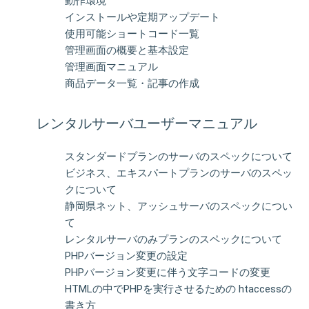
動作環境
インストールや定期アップデート
使用可能ショートコード一覧
管理画面の概要と基本設定
管理画面マニュアル
商品データ一覧・記事の作成
レンタルサーバユーザーマニュアル
スタンダードプランのサーバのスペックについて
ビジネス、エキスパートプランのサーバのスペッ
クについて
静岡県ネット、アッシュサーバのスペックについ
て
レンタルサーバのみプランのスペックについて
PHPバージョン変更の設定
PHPバージョン変更に伴う文字コードの変更
HTMLの中でPHPを実行させるための htaccessの
書き方