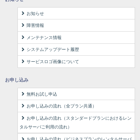
お知らせ
障害情報
メンテナンス情報
システムアップデート履歴
サービスロゴ画像について
お申し込み
無料お試し申込
お申し込みの流れ（全プラン共通）
お申し込みの流れ（スタンダードプランにおけるレン
タルサーバご利用の流れ）
お申し込みの流れ（ビジネスプランのレンタルサーバ