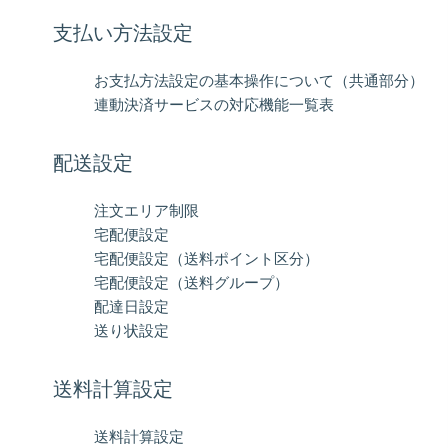
支払い方法設定
お支払方法設定の基本操作について（共通部分）
連動決済サービスの対応機能一覧表
配送設定
注文エリア制限
宅配便設定
宅配便設定（送料ポイント区分）
宅配便設定（送料グループ）
配達日設定
送り状設定
送料計算設定
送料計算設定