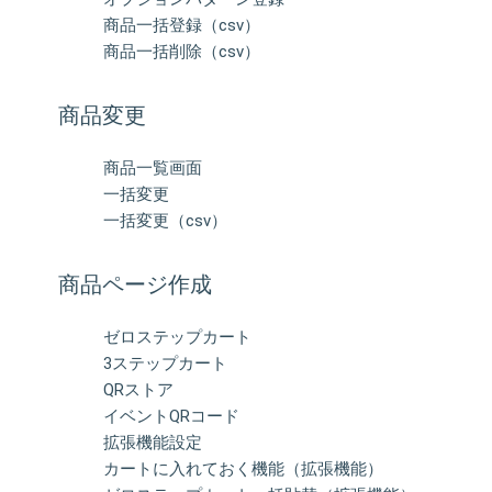
商品一括登録（csv）
商品一括削除（csv）
商品変更
商品一覧画面
一括変更
一括変更（csv）
商品ページ作成
ゼロステップカート
3ステップカート
QRストア
イベントQRコード
拡張機能設定
カートに入れておく機能（拡張機能）