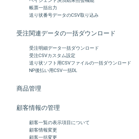
ペイジェント決済結果照会機能
帳票一括出力
送り状番号データのCSV取り込み
受注関連データの一括ダウンロード
受注明細データ一括ダウンロード
受注CSVカスタム設定
送り状ソフト用CSVファイルの一括ダウンロード
NP後払い用CSV一括DL
商品管理
顧客情報の管理
顧客一覧の表示項目について
顧客情報変更
顧客一括変更