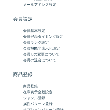
メールアドレス設定
会員設定
会員基本設定
会員登録タイミング設定
会員ランク設定
会員機能非表示化設定
会員IDの変更について
会員の退会について
商品登録
商品登録
在庫表示全般設定
ジャンル登録
属性パターン登録
オプションパターン登録