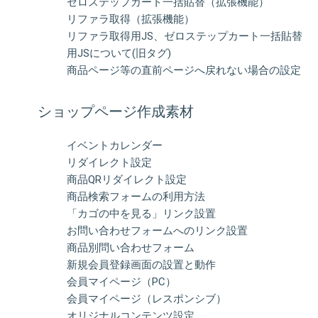
ゼロステップカート一括貼替（拡張機能）
リファラ取得（拡張機能）
リファラ取得用JS、ゼロステップカート一括貼替
用JSについて(旧タグ)
商品ページ等の直前ページへ戻れない場合の設定
ショップページ作成素材
イベントカレンダー
リダイレクト設定
商品QRリダイレクト設定
商品検索フォームの利用方法
「カゴの中を見る」リンク設置
お問い合わせフォームへのリンク設置
商品別問い合わせフォーム
新規会員登録画面の設置と動作
会員マイページ（PC）
会員マイページ（レスポンシブ）
オリジナルコンテンツ設定