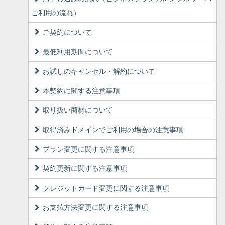
ご利用の流れ）
ご契約について
最低利用期間について
お試しのキャンセル・解約について
本契約に関する注意事項
取り扱い商材について
取得済みドメインでご利用の場合の注意事項
プラン変更に関する注意事項
契約更新に関する注意事項
クレジットカード変更に関する注意事項
お支払方法変更に関する注意事項