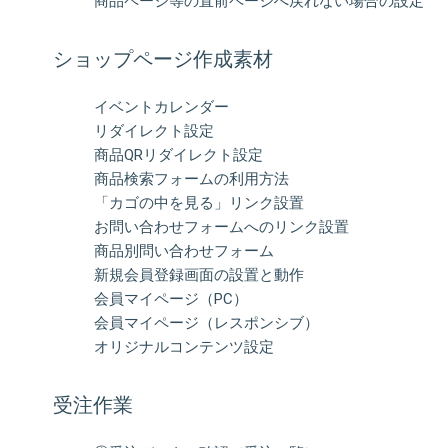
商品ページ等の直前ページへ戻れない場合の設定
ショップページ作成素材
イベントカレンダー
リダイレクト設定
商品QRリダイレクト設定
商品検索フォームの利用方法
「カゴの中を見る」リンク設置
お問い合わせフォームへのリンク設置
商品別問い合わせフォーム
新規会員登録画面の設置と動作
会員マイページ（PC）
会員マイページ（レスポンシブ）
オリジナルコンテンツ設定
受注作業