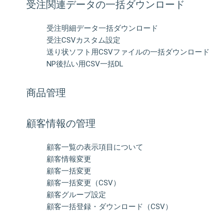
受注関連データの一括ダウンロード
受注明細データ一括ダウンロード
受注CSVカスタム設定
送り状ソフト用CSVファイルの一括ダウンロード
NP後払い用CSV一括DL
商品管理
顧客情報の管理
顧客一覧の表示項目について
顧客情報変更
顧客一括変更
顧客一括変更（CSV）
顧客グループ設定
顧客一括登録・ダウンロード（CSV）