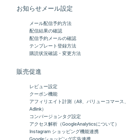
お知らせメール設定
メール配信予約方法
配信結果の確認
配信予約メールの確認
テンプレート登録方法
購読状況確認・変更方法
販売促進
レビュー設定
クーポン機能
アフィリエイト計測（A8、バリューコマース、
Adlink）
コンバージョンタグ設定
アクセス解析（GoogleAnalyticsについて）
Instagram ショッピング機能連携
Googleショッピング広告連携