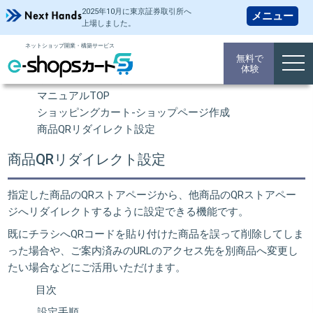
2025年10月に東京証券取引所
へ
上場しました。
ネットショップ開業・構築サービス
操作マニュアル
無料で
togg
体験
navi
ネットショップ 開業TOP
マニュアルTOP
ショッピングカート-ショップページ作成
商品QRリダイレクト設定
商品QRリダイレクト設定
指定した商品のQRストアページから、他商品のQRストアペー
ジへリダイレクトするように設定できる機能です。
既にチラシへQRコードを貼り付けた商品を誤って削除してしま
った場合や、ご案内済みのURLのアクセス先を別商品へ変更し
たい場合などにご活用いただけます。
目次
設定手順