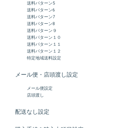
送料パターン5
送料パターン6
送料パターン7
送料パターン8
送料パターン９
送料パターン１０
送料パターン１１
送料パターン１２
特定地域送料設定
メール便・店頭渡し設定
メール便設定
店頭渡し
配送なし設定