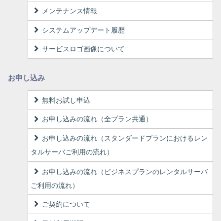
メンテナンス情報
システムアップデート履歴
サービスロゴ画像について
お申し込み
無料お試し申込
お申し込みの流れ（全プラン共通）
お申し込みの流れ（スタンダードプランにおけるレン
タルサーバご利用の流れ）
お申し込みの流れ（ビジネスプランのレンタルサーバ
ご利用の流れ）
ご契約について