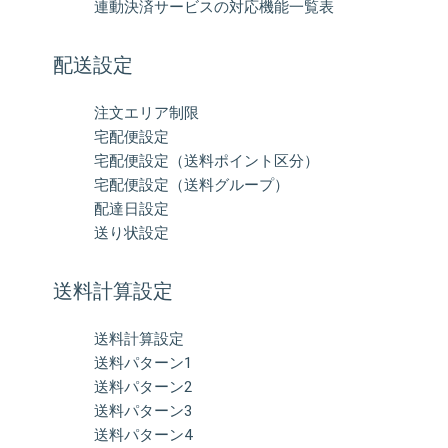
連動決済サービスの対応機能一覧表
配送設定
注文エリア制限
宅配便設定
宅配便設定（送料ポイント区分）
宅配便設定（送料グループ）
配達日設定
送り状設定
送料計算設定
送料計算設定
送料パターン1
送料パターン2
送料パターン3
送料パターン4