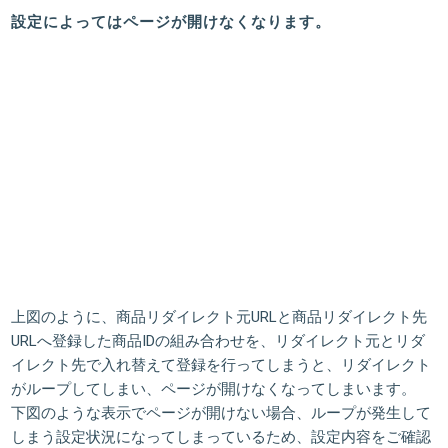
設定によってはページが開けなくなります。
上図のように、商品リダイレクト元URLと商品リダイレクト先
URLへ登録した商品IDの組み合わせを、リダイレクト元とリダ
イレクト先で入れ替えて登録を行ってしまうと、リダイレクト
がループしてしまい、ページが開けなくなってしまいます。
下図のような表示でページが開けない場合、ループが発生して
しまう設定状況になってしまっているため、設定内容をご確認