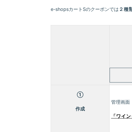
e-shopsカートSのクーポンでは
２種
①
管理画面
作成
「ワイン