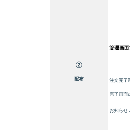
管理画面
②
配布
注文完了
完了画面
お知らせ