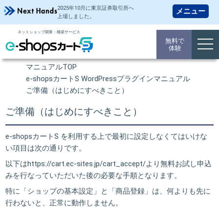
2025年10月に東京証券取引所
へ
上場しました。
ネットショップ開業・構築サービス
操作マニュアル
無料で
togg
体験
navi
ネットショップ 開業TOP
マニュアルTOP
e-shopsカートS WordPressプラグインマニュアル
ご準備（はじめにすべきこと）
ご準備（はじめにすべきこと）
e-shopsカートS を利用する上で最初に設定しなくてはいけな
い項目は次の通りです。
以下は
https://cart.ec-sites.jp/cart_accept/
より
無料お試し申込
み
を行なっていただいた後の必要な手順となります。
特に「ショップの基本設定」と「商品登録」は、何よりも先に
行わないと、正常に動作しません。