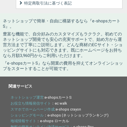
特定商取引法に基づく表記
ネットショップで簡単・自由に構築するなら『e-shopsカート
S』。
豊富な機能で、自分好みのカスタマイズもラクラク。初めての
ネットショップ開発でも安心の充実サポートで、始め方から運
営方法まで丁寧にご説明します。どんな商材のECサイト・ショ
ッピングサイトにも対応できます。既にホームページをお持ち
なら月額3,960円からご利用いただけます。
『e-shopsカートS』なら開業の費用を抑えてオンラインショッ
プをスタートすることが可能です。
関連サービス
ネットショップ運営
:e-shopsカートS
お役立ち情報発信サイト
：ec walk
スマホでホームページ作成
:e-shops crayon
ショッピングモール
：e-shops (ネットショップランキング)
地域情報サイト
：e-shops ローカル
無料の簡単オンライン決済サービス：
e-shops Pay