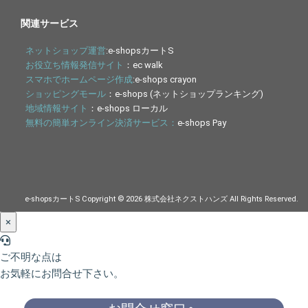
関連サービス
ネットショップ運営
:e-shopsカートS
お役立ち情報発信サイト
：ec walk
スマホでホームページ作成
:e-shops crayon
ショッピングモール
：e-shops (ネットショップランキング)
地域情報サイト
：e-shops ローカル
無料の簡単オンライン決済サービス：
e-shops Pay
e-shopsカートS Copyright © 2026 株式会社ネクストハンズ All Rights Reserved.
×
ご不明な点は
お気軽にお問合せ下さい。