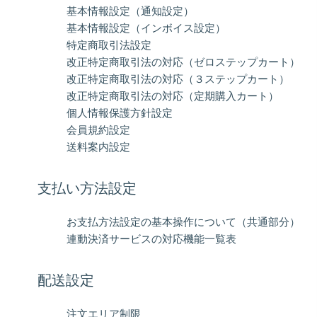
基本情報設定（通知設定）
基本情報設定（インボイス設定）
特定商取引法設定
改正特定商取引法の対応（ゼロステップカート）
改正特定商取引法の対応（３ステップカート）
改正特定商取引法の対応（定期購入カート）
個人情報保護方針設定
会員規約設定
送料案内設定
支払い方法設定
お支払方法設定の基本操作について（共通部分）
連動決済サービスの対応機能一覧表
配送設定
注文エリア制限