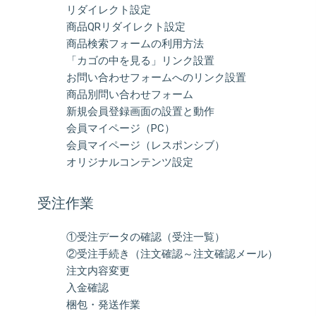
リダイレクト設定
商品QRリダイレクト設定
商品検索フォームの利用方法
「カゴの中を見る」リンク設置
お問い合わせフォームへのリンク設置
商品別問い合わせフォーム
新規会員登録画面の設置と動作
会員マイページ（PC）
会員マイページ（レスポンシブ）
オリジナルコンテンツ設定
受注作業
①受注データの確認（受注一覧）
②受注手続き（注文確認～注文確認メール）
注文内容変更
入金確認
梱包・発送作業