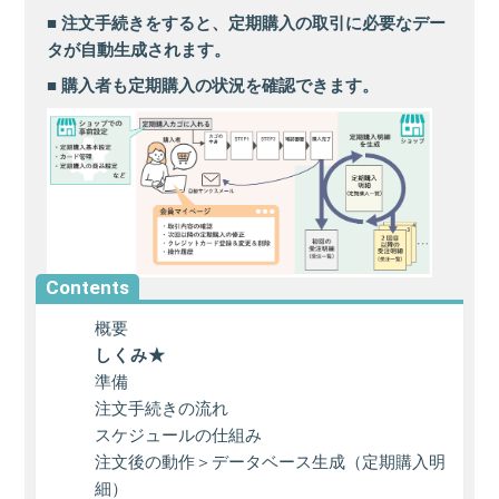
■ 注文手続きをすると、定期購入の取引に必要なデー
タが自動生成されます。
■ 購入者も定期購入の状況を確認できます。
Contents
概要
しくみ★
準備
注文手続きの流れ
スケジュールの仕組み
注文後の動作＞データベース生成（定期購入明
細）