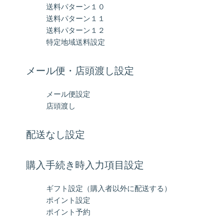
送料パターン１０
送料パターン１１
送料パターン１２
特定地域送料設定
メール便・店頭渡し設定
メール便設定
店頭渡し
配送なし設定
購入手続き時入力項目設定
ギフト設定（購入者以外に配送する）
ポイント設定
ポイント予約