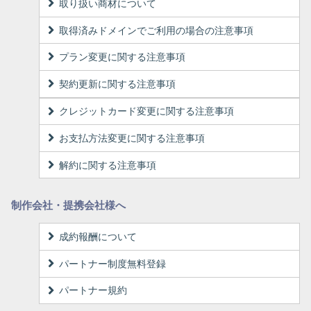
取り扱い商材について
取得済みドメインでご利用の場合の注意事項
プラン変更に関する注意事項
契約更新に関する注意事項
クレジットカード変更に関する注意事項
お支払方法変更に関する注意事項
解約に関する注意事項
制作会社・提携会社様へ
成約報酬について
パートナー制度無料登録
パートナー規約