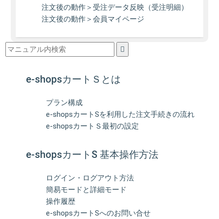
注文後の動作＞受注データ反映（受注明細）
注文後の動作＞会員マイページ
e-shopsカートＳとは
プラン構成
e-shopsカートSを利用した注文手続きの流れ
e-shopsカートＳ最初の設定
e-shopsカートS 基本操作方法
ログイン・ログアウト方法
簡易モードと詳細モード
操作履歴
e-shopsカートSへのお問い合せ