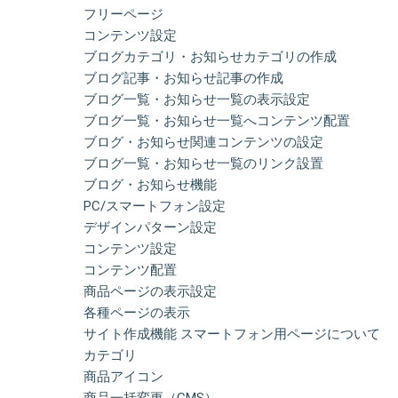
フリーページ
コンテンツ設定
ブログカテゴリ・お知らせカテゴリの作成
ブログ記事・お知らせ記事の作成
ブログ一覧・お知らせ一覧の表示設定
ブログ一覧・お知らせ一覧へコンテンツ配置
ブログ・お知らせ関連コンテンツの設定
ブログ一覧・お知らせ一覧のリンク設置
ブログ・お知らせ機能
PC/スマートフォン設定
デザインパターン設定
コンテンツ設定
コンテンツ配置
商品ページの表示設定
各種ページの表示
サイト作成機能 スマートフォン用ページについて
カテゴリ
商品アイコン