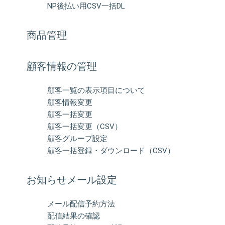
NP後払い用CSV一括DL
商品管理
顧客情報の管理
顧客一覧の表示項目について
顧客情報変更
顧客一括変更
顧客一括変更（CSV）
顧客グループ設定
顧客一括登録・ダウンロード（CSV）
お知らせメール設定
メール配信予約方法
配信結果の確認