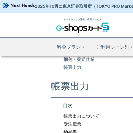
2025年10月に東京証券取引所
（TOKYO PRO Mark
ネットショップ開業・構築サービス
操作マニュアル
ネットショップ 開業TOP
マニュアルTOP
料金プラン
ご利用シーン別
受注作業
梱包・発送作業
帳票出力
帳票出力
目次
帳票出力について
受注伝票
納品書